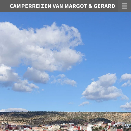
CAMPERREIZEN VAN MARGOT & GERARD
Ga
direct
naar
de
hoofdinhoud