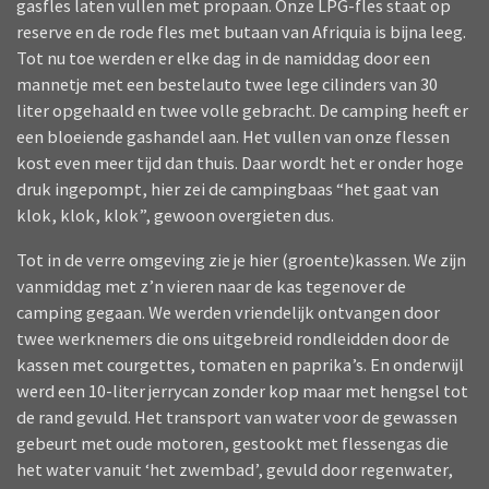
gasfles laten vullen met propaan. Onze LPG-fles staat op
reserve en de rode fles met butaan van Afriquia is bijna leeg.
Tot nu toe werden er elke dag in de namiddag door een
mannetje met een bestelauto twee lege cilinders van 30
liter opgehaald en twee volle gebracht. De camping heeft er
een bloeiende gashandel aan. Het vullen van onze flessen
kost even meer tijd dan thuis. Daar wordt het er onder hoge
druk ingepompt, hier zei de campingbaas “het gaat van
klok, klok, klok”, gewoon overgieten dus.
Tot in de verre omgeving zie je hier (groente)kassen. We zijn
vanmiddag met z’n vieren naar de kas tegenover de
camping gegaan. We werden vriendelijk ontvangen door
twee werknemers die ons uitgebreid rondleidden door de
kassen met courgettes, tomaten en paprika’s. En onderwijl
werd een 10-liter jerrycan zonder kop maar met hengsel tot
de rand gevuld. Het transport van water voor de gewassen
gebeurt met oude motoren, gestookt met flessengas die
het water vanuit ‘het zwembad’, gevuld door regenwater,