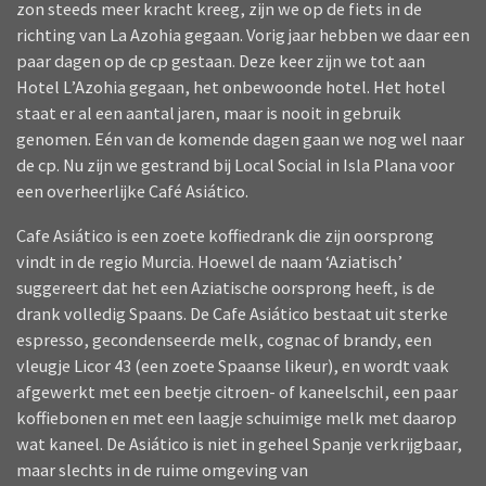
zon steeds meer kracht kreeg, zijn we op de fiets in de
richting van La Azohia gegaan. Vorig jaar hebben we daar een
paar dagen op de cp gestaan. Deze keer zijn we tot aan
Hotel L’Azohia gegaan, het onbewoonde hotel. Het hotel
staat er al een aantal jaren, maar is nooit in gebruik
genomen. Eén van de komende dagen gaan we nog wel naar
de cp. Nu zijn we gestrand bij Local Social in Isla Plana voor
een overheerlijke Café Asiático.
Cafe Asiático is een zoete koffiedrank die zijn oorsprong
vindt in de regio Murcia. Hoewel de naam ‘Aziatisch’
suggereert dat het een Aziatische oorsprong heeft, is de
drank volledig Spaans. De Cafe Asiático bestaat uit sterke
espresso, gecondenseerde melk, cognac of brandy, een
vleugje Licor 43 (een zoete Spaanse likeur), en wordt vaak
afgewerkt met een beetje citroen- of kaneelschil, een paar
koffiebonen en met een laagje schuimige melk met daarop
wat kaneel. De Asiático is niet in geheel Spanje verkrijgbaar,
maar slechts in de ruime omgeving van