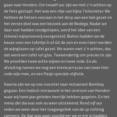
gaan naar Hondon. Om twaalf uur zijn we met z’n achten op
de fiets gestapt. Het was een ritje van bijna 7 kilometer. We
hebben de fietsen vooraan in het dorp aan een hek gezet en
het eerste doel was een bezoek aan de Bodega. Nadat we
daar wat hadden rondgelopen, werd het idee van een
(kleine) wijnproeverij voorgesteld. Buiten hadden we de
keuze voor een tafeltje ín of úit de zon en even later werden
de wijnglazen op tafel gezet. We waren met z’n achten, dus
dat werd een tafel vol glas. Tweeëndertig om precies te zijn.
We proefden twee witte wijnen en twee rode. En als
afsluiting namen we nog een kleine jerrycan van twee liter
rode wijn mee, en een flesje speciale olijfolie.
Daarna zijn we op ons voorstel naar restaurant Bombay
gegaan. Een Indisch restaurant in het centrum van Hondon
waar wij twee jaar geleden heerlijk hebben gegeten. En het
menu del dia was ook nu weer uitstekend. Rond vijf uur
reden we weer door het toegangshek van de cp richting
campers. De dag was weer voorbij eer we er erg in hadden.