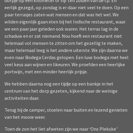
dorpje op een kilometer of vijf ten zuiden van de cp. En
eerlijk gezegd, op zondag is er daar niet veel te doen. Op een
paar terrasjes zaten wat mensen en dat was het wel. We
wilden eigenlijk gaan eten bij het Indische restaurant, waar
we een paar jaar geleden ook waren. Het terras lag in de
schaduw en er zat niemand. Nou hoeft een restaurant niet
helemaal vol mensen te zitten om het gezellig te maken,
maar helemaal leeg is het andere uiterste. We zijn daarna we
even naar Bodega Cerdas gelopen. Een luxe bodega met heel
veel keus aan wijnen en likeuren. We proefden een heerlijke
portwijn, met een minder heerlijk prijsje.
We hebben daarna nog een tijdje op een bankje in het
centrum van het dorp gezeten, kijkend naar de weinige
activiteiten daar.
Terug bij de camper, stoelen naar buiten en lezend genieten
van het mooie weer.
Toen de zon het liet afweten zijn we naar ‘Ons Plekske’