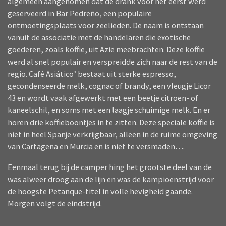
algemeen aangenomen dat de drank voor het eerst werd
geserveerd in Bar Pedreño, een populaire
ontmoetingsplaats voor zeelieden. De naam is ontstaan
vanuit de associatie met de handelaren die exotische
goederen, zoals koffie, uit Azië meebrachten. Deze koffie
werd al snel populair en verspreidde zich naar de rest van de
regio. Café Asiático’ bestaat uit sterke espresso,
gecondenseerde melk, cognac of brandy, een vleugje Licor
43 en wordt vaak afgewerkt met een beetje citroen- of
kaneelschil, en soms met een laagje schuimige melk. En er
horen drie koffieboontjes in te zitten. Deze speciale koffie is
niet in heel Spanje verkrijgbaar, alleen in de ruime omgeving
van Cartagena en Murcia en is niet te versmaden….
Eenmaal terug bij de camper hing het grootste deel van de
was alweer droog aan de lijn en was de kampioenstrijd voor
de hoogste Petanque-titel in volle hevigheid gaande.
Morgen volgt de eindstrijd.