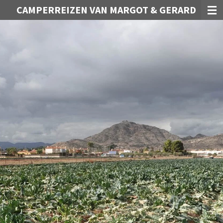
CAMPERREIZEN VAN MARGOT & GERARD
Ga
direct
naar
de
hoofdinhoud