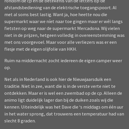
rondom de cp en de betekenis van de letters op de
afstandsbediening van de elektrische toegangspoort. Al
met al soms best lastig. Want ja, hoe heette nou die
supermarkt waar we níet naar toe gingen maar er wél langs
fietsten op weg naar de supermarkt Mercadona. Wij vielen
niet in de prijzen, hetgeen volledig in overeenstemming was
met ons voorgevoel. Maar voor alle verliezers was er een
flesje met de eigen olijfolie van HKH.
Ruim na middernacht zocht iedereen de eigen camper weer
op.
Net als in Nederland is ook hier de Nieuwjaarsduik een
traditie. Niet in zee, want die is in de verste verte niet te
ontdekken. Maar er is wel een zwembad op de cp. Alleen de
animo ligt duidelijk lager dan bij de duiken zoals wij die
kennen. Uiteindelijk was het Dave die ‘s middags om één uur
in het water sprong, dat trouwens een temperatuur had van
slecht 8 graden.