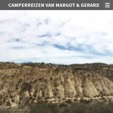
CAMPERREIZEN VAN MARGOT & GERARD
Ga
direct
naar
de
hoofdinhoud