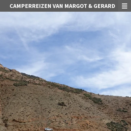
CAMPERREIZEN VAN MARGOT & GERARD
Ga
direct
naar
de
hoofdinhoud