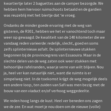
kwartiertje later 2 baguettes aan de camper bezorgde. We
hebben hem hiervoor ruimschoots betaald en de gardien
was reuzeblij met het biertje dat ‘ie vroeg.
Ondanks de minder goede ervaring met de weg van
gisteren, de R301, hebben we het er vanochtend toch maar
weer op gewaagd. De kwaliteit van de 140 kilometer die we
vandaag reden varieerde: redelijk, slecht, goed en soms
zelfs splinternieuw asfalt. De splinternieuwe stukken
begonnen bij de provinciegrens van Essaouira. Maar in de
slechte delen van de weg zaten ook weer stukken met
behoorlijke rafelranden, waar je verre van wilt blijven. Nou
ja, heel ver kan natuurlijk niet, want die ruimte is er
simpelweg niet. In de toekomst krijgt de weg mogelijk deels
een andere loop, ten zuiden van Safi was men bezig met de
bouw van een viaduct en/of verhoog weggedeelte.
We reden hoog langs de kust. Heel ver beneden ons zagen
we de zee. En wat moet je nou doen om de nieuwe (volle)