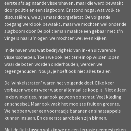
eerste afslag naar de vissershaven, maar die werd bewaakt
door politie en een slagboom. Er stond nogal wat volk te
discussiëren, we zijn maar doorgefietst. De volgende
toegang werd ook bewaakt, maar we mochten wel onder de
slagboom door. De politieman maakte een gebaar met z’n
vingers naar z’n ogen: we mochten wel even kijken.
In de haven was wat bedrijvigheid van in- en uitvarende
vissersschepen. Toen we ook het terrein op wilden lopen
waar de boten worden onderhouden, werden we
tegengehouden. Nou ja, je hoeft ook niet alles te zien.
De ‘winkelstraten’ waren het volgende doel. Elke keer
verbazen we ons weer wat er allemaal te koop is. Niet alleen
in de winkeltjes, maar ook gewoon op straat. Veel kleding
en schoeisel. Maar ook vaak het mooiste fruit en groente.
We hebben weer een voorraadje bananen en sinaasappels
kunnen inslaan. En de eerste aardbeien zijn binnen.
Met de fietstassen vol zijn we op een terrasje neergestreken