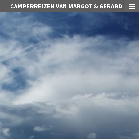
CAMPERREIZEN VAN MARGOT & GERARD
Ga
direct
naar
de
hoofdinhoud