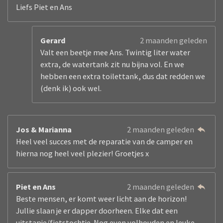
Liefs Piet en Ans
Gerard
2 maanden geleden
Valt een beetje mee Ans. Twintig liter water
extra, de watertank zit nu bijna vol. En we
hebben een extra toilettank, dus dat redden we
(denk ik) ook wel.
Jos & Marianna
2 maanden geleden
Heel veel succes met de reparatie van de camper en
hierna nog heel veel plezier! Groetjes x
Piet en Ans
2 maanden geleden
Beste mensen, er komt weer licht aan de horizon!
Jullie slaan je er dapper doorheen. Elke dat een
uitstapje/fietstochtje. Nog even volhouden en leuke