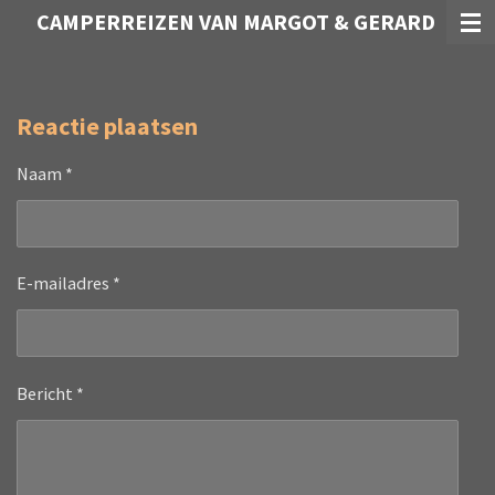
CAMPERREIZEN VAN MARGOT & GERARD
Ga
direct
naar
de
Reactie plaatsen
hoofdinhoud
Naam *
E-mailadres *
Bericht *