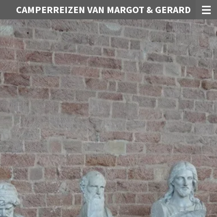
CAMPERREIZEN VAN MARGOT & GERARD
Ga
direct
naar
de
hoofdinhoud