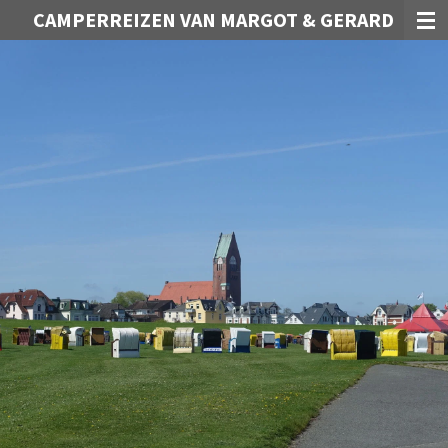
CAMPERREIZEN VAN MARGOT & GERARD
Ga
direct
naar
de
hoofdinhoud