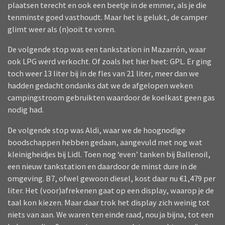
plaatsen terecht en ook een beetje in de emmer, als je die
tenminste goed vasthoudt. Maar het is gelukt, de camper
glimt weer als (n)ooit te voren.
De volgende stop was een tankstation in Mazarrón, waar
ook LPG werd verkocht. Of zoals het hier heet: GPL. Er ging
toch weer 13 liter bij in de fles van 21 liter, meer dan we
hadden gedacht ondanks dat we de afgelopen weken
campingstroom gebruikten waardoor de koelkast geen gas
nodig had.
De volgende stop was Aldi, waar we de hoognodige
boodschappen hebben gedaan, aangevuld met nog wat
kleinigheidjes bij Lidl. Toen nog ‘even’ tanken bij Ballenoil,
een nieuw tankstation en daardoor de minst dure in de
omgeving. B7, ofwel gewoon diesel, kost daar nu €1,479 per
liter. Het (voor)afrekenen gaat op een display, waarop je de
taal kon kiezen. Maar daar trok het display zich weinig tot
niets van aan. We waren ten einde raad, nou ja bijna, tot een