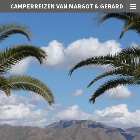
CAMPERREIZEN VAN MARGOT & GERARD
Ga
direct
naar
de
hoofdinhoud