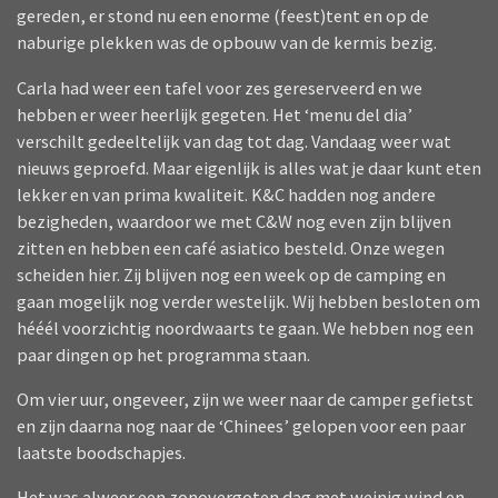
gereden, er stond nu een enorme (feest)tent en op de
naburige plekken was de opbouw van de kermis bezig.
Carla had weer een tafel voor zes gereserveerd en we
hebben er weer heerlijk gegeten. Het ‘menu del dia’
verschilt gedeeltelijk van dag tot dag. Vandaag weer wat
nieuws geproefd. Maar eigenlijk is alles wat je daar kunt eten
lekker en van prima kwaliteit. K&C hadden nog andere
bezigheden, waardoor we met C&W nog even zijn blijven
zitten en hebben een café asiatico besteld. Onze wegen
scheiden hier. Zij blijven nog een week op de camping en
gaan mogelijk nog verder westelijk. Wij hebben besloten om
hééél voorzichtig noordwaarts te gaan. We hebben nog een
paar dingen op het programma staan.
Om vier uur, ongeveer, zijn we weer naar de camper gefietst
en zijn daarna nog naar de ‘Chinees’ gelopen voor een paar
laatste boodschapjes.
Het was alweer een zonovergoten dag met weinig wind en