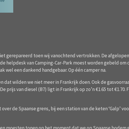
niet gerepareerd toen wij vanochtend vertrokken. De afgelope
 de helpdesk van Camping-Car-Park moest worden gebeld om de
 vaak wel een dankend handgebaar. Op één camper na.
 dat wilden we niet meer in Frankrijk doen. Ook de gasvoorr
prijs van diesel (B7) ligt in Frankrijk op zo’n €1.65 tot €1.70. F
over de Spaanse grens, bij een station van de keten ‘Galp’ voo
en moesten tonen op het moment dat we op Spaanse bodem gin