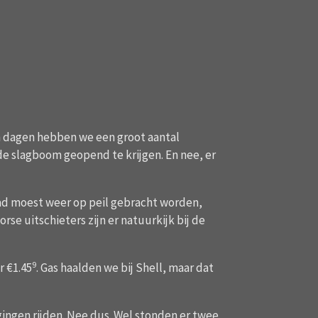
n dagen hebben we een groot aantal
 slagboom geopend te krijgen. En nee, er
aad moest weer op peil gebracht worden,
orse uitschieters zijn er natuurkijk bij de
9
r €1.45
. Gas haalden we bij Shell, maar dat
gen rijden. Nee dus. Wel stonden er twee